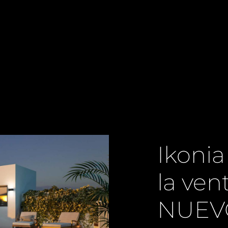
Ikoni
la ven
NUEV